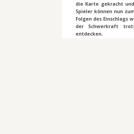
die Karte gekracht und
Spieler können nun zu
Folgen des Einschlags w
der Schwerkraft tro
entdecken.
Der Battle Pass von Sea
Stufen voll abgefahrene
kosmetische Gegenstände