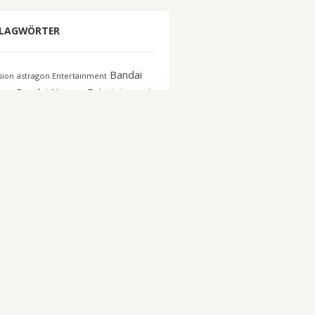
LAGWÖRTER
Bandai
astragon Entertainment
ision
co
Bandai Namco Entertainment
Capcom
n Interactive
Blizzard
DICE
E3
Deep Silver
c Con Germany
EA
EA Sports
018
ectronic Arts
Escape from
eSport
ov
Focus Home
FIFA 16
gamescom
gamescom
active
GTA Online
Koei Tecmo
elnmesse
Konami
Messe
crosoft
Netzwelt