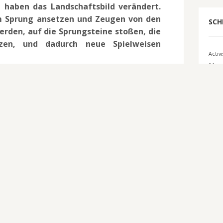
 haben das Landschaftsbild verändert.
m Sprung ansetzen und Zeugen von den
SCH
erden, auf die Sprungsteine stoßen, die
tzen, und dadurch neue Spielweisen
Activ
Nam
Bigbe
son 4 ist außerdem da. Er wartet mit 100
Comi
r Belohnungen auf die Spieler, wozu neue
, Emotes und Spraymotive gehören.
E3 2
El
Tark
Inter
2016
Ko
Mi