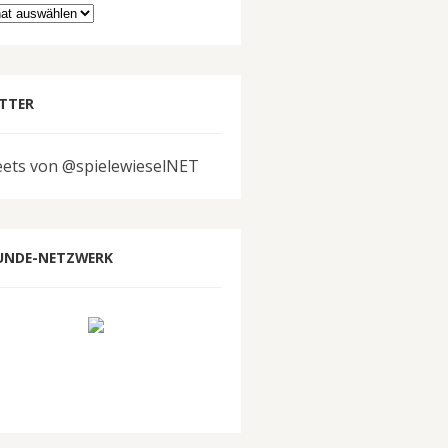
hiv
TTER
ets von @spielewieselNET
UNDE-NETZWERK