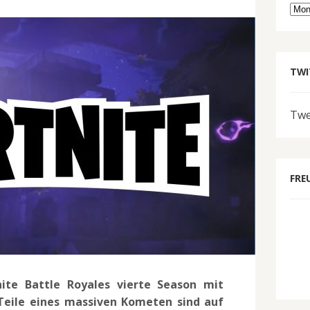
Arc
TWI
Twe
FRE
nite Battle Royales vierte Season mit
Teile eines massiven Kometen sind auf