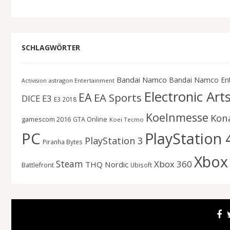
SCHLAGWÖRTER
Bandai Namco
Bandai Namco En
astragon Entertainment
Activision
Electronic Art
EA
EA Sports
DICE
E3
E3 2018
Koelnmesse
Kon
gamescom 2016
GTA Online
Koei Tecmo
PC
PlayStation 
PlayStation 3
Piranha Bytes
Xbox
Steam
Xbox 360
THQ Nordic
Battlefront
Ubisoft