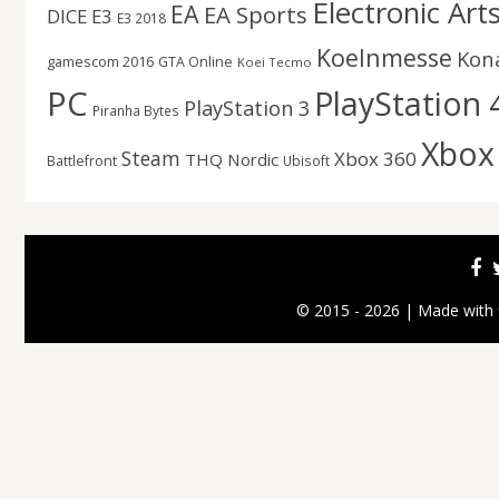
Electronic Art
EA
EA Sports
DICE
E3
E3 2018
Koelnmesse
Kon
gamescom 2016
GTA Online
Koei Tecmo
PC
PlayStation 
PlayStation 3
Piranha Bytes
Xbox
Steam
Xbox 360
THQ Nordic
Battlefront
Ubisoft
© 2015 - 2026 | Made with