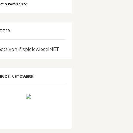
hiv
TTER
ets von @spielewieselNET
UNDE-NETZWERK