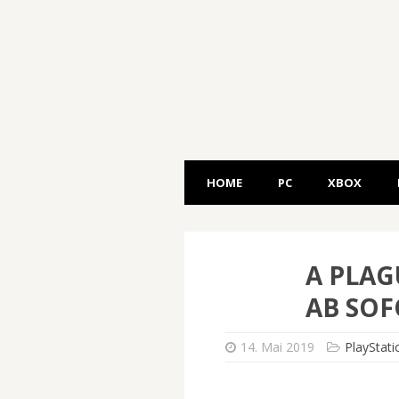
HOME
PC
XBOX
A PLAG
AB SOF
14. Mai 2019
PlayStati