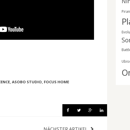
Ni
Pira
Pl
Evol
So
Battl
Ubis
O
CENCE
,
ASOBO STUDIO
,
FOCUS HOME
NÄCHSTER ARTIKEL