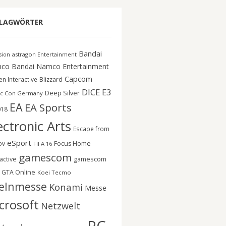
LAGWÖRTER
Bandai
astragon Entertainment
ision
co
Bandai Namco Entertainment
Capcom
n Interactive
Blizzard
DICE
E3
Deep Silver
c Con Germany
EA
EA Sports
018
ectronic Arts
Escape from
eSport
ov
Focus Home
FIFA 16
gamescom
gamescom
active
GTA Online
Koei Tecmo
elnmesse
Konami
Messe
crosoft
Netzwelt