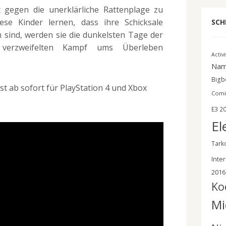
t gegen die unerklärliche Rattenplage zu
se Kinder lernen, dass ihre Schicksale
SCH
 sind, werden sie die dunkelsten Tage der
 verzweifelten Kampf ums Überleben
Activ
Nam
Bigbe
st ab sofort für PlayStation 4 und Xbox
Comi
E3 2
El
Tark
Inter
2016
Ko
Mi