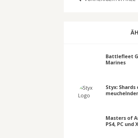
ÄH
Battlefleet 
Marines
Styx: Shards
meuchelnden 
Masters of A
PS4, PC und 