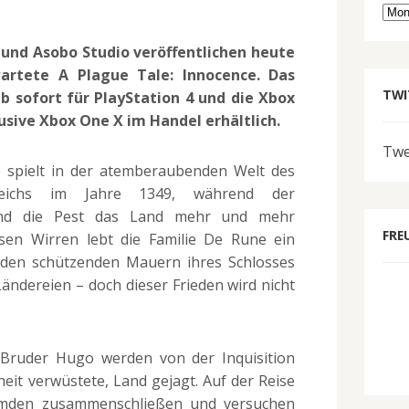
Arc
 und Asobo Studio veröffentlichen heute
rtete A Plague Tale: Innocence. Das
TWI
b sofort für PlayStation 4 und die Xbox
usive Xbox One X im Handel erhältlich.
Twe
e spielt in der atemberaubenden Welt des
nkreichs im Jahre 1349, während der
und die Pest das Land mehr und mehr
FRE
esen Wirren lebt die Familie De Rune ein
r den schützenden Mauern ihres Schlosses
ändereien – doch dieser Frieden wird nicht
 Bruder Hugo werden von der Inquisition
eit verwüstete, Land gejagt. Auf der Reise
emden zusammenschließen und versuchen