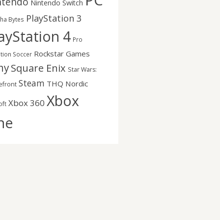
PC
ntendo
Nintendo Switch
PlayStation 3
nha Bytes
ayStation 4
Pro
Rockstar Games
ution Soccer
ny
Square Enix
Star Wars:
Steam
THQ Nordic
efront
Xbox
Xbox 360
oft
ne