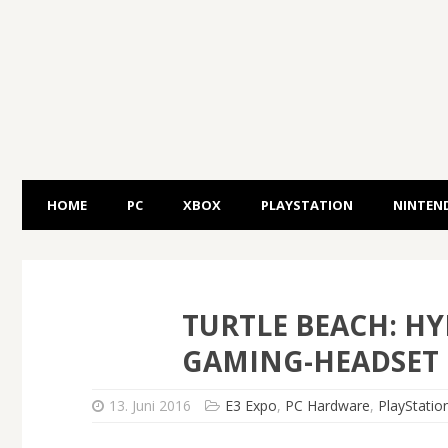
HOME
PC
XBOX
PLAYSTATION
NINTEN
TURTLE BEACH: HY
GAMING-HEADSET 
13. Juni 2016
E3 Expo
,
PC Hardware
,
PlayStatio