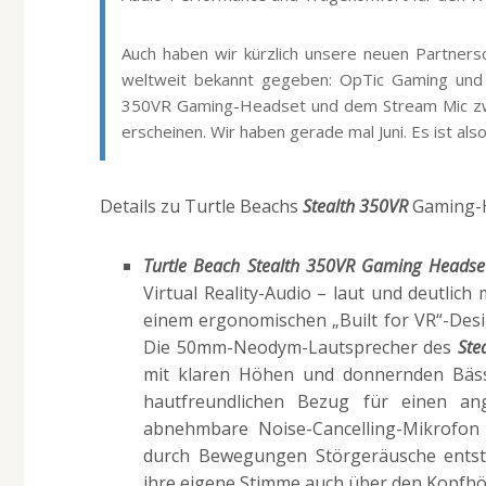
Auch haben wir kürzlich unsere neuen Partner
weltweit bekannt gegeben: OpTic Gaming und 
350VR Gaming-Headset und dem Stream Mic zwei 
erscheinen. Wir haben gerade mal Juni. Es ist 
Details zu Turtle Beachs
Stealth 350VR
Gaming-
Turtle Beach Stealth 350VR Gaming Headse
Virtual Reality-Audio – laut und deutlic
einem ergonomischen „Built for VR“-Desi
Die 50mm-Neodym-Lautsprecher des
Ste
mit klaren Höhen und donnernden Bäs
hautfreundlichen Bezug für einen a
abnehmbare Noise-Cancelling-Mikrofon 
durch Bewegungen Störgeräusche entst
ihre eigene Stimme auch über den Kopfhöre