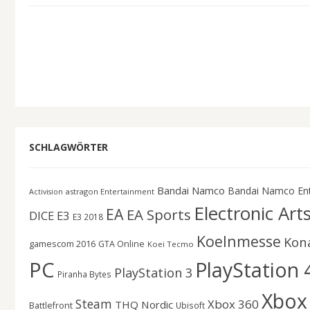
SCHLAGWÖRTER
Bandai Namco
Bandai Namco En
astragon Entertainment
Activision
Electronic Art
EA
EA Sports
DICE
E3
E3 2018
Koelnmesse
Kon
gamescom 2016
GTA Online
Koei Tecmo
PC
PlayStation 
PlayStation 3
Piranha Bytes
Xbox
Steam
Xbox 360
THQ Nordic
Battlefront
Ubisoft